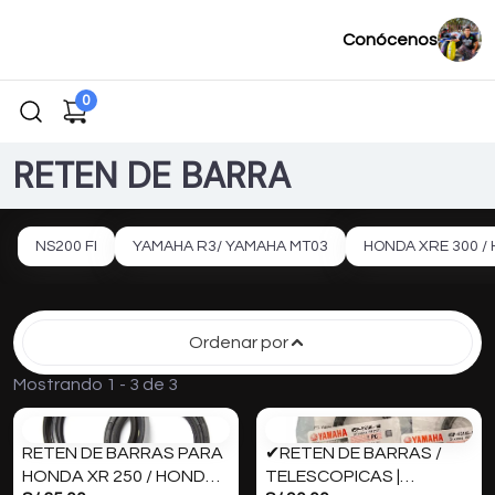
Conócenos
0
RETEN DE BARRA
NS200 FI
YAMAHA R3/ YAMAHA MT03
HONDA XRE 300 /
Ordenar por
Mostrando 1 - 3 de 3
RETEN DE BARRAS PARA
✔RETEN DE BARRAS /
HONDA XR 250 / HONDA
TELESCOPICAS |