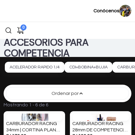
Conócenos
0
ACCESORIOS PARA
COMPETENCIA
ACELERADOR RAPIDO 1/4
CDI+BOBINA+BUJIA
CARBUR
Ordenar por
Mostrando 1 - 6 de 6
CARBURADOR RACING
CARBURADOR RACING
34mm | CORTINA PLANA
28mm DE COMPETENCIA |