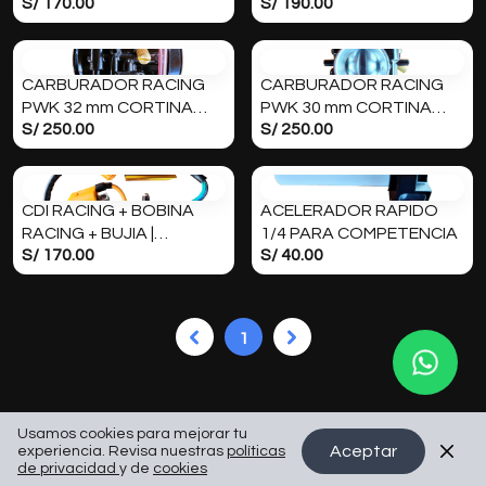
S/ 170.00
S/ 190.00
+ POWER JET para
POWER JET MAIKUNI
motores 250cc
PWK 28 | MOTORES
150cc
CARBURADOR RACING
CARBURADOR RACING
PWK 32 mm CORTINA
PWK 30 mm CORTINA
S/ 250.00
S/ 250.00
PLANA + POWER JET |
PLANA + POWER JET |
MAIKUNI | PARA
MAIKUNI | PARA
COMPETENCIA
COMPETENCIA
CDI RACING + BOBINA
ACELERADOR RAPIDO
RACING + BUJIA |
1/4 PARA COMPETENCIA
S/ 170.00
S/ 40.00
PAQUETE DE
COMPETENCIA para
150cc 200cc 250cc |
MONOFASICO
1
Usamos cookies para mejorar tu
Aceptar
experiencia. Revisa nuestras
políticas
de privacidad
y de
cookies