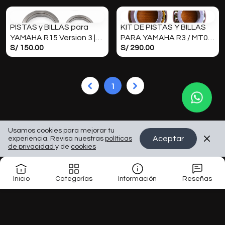
PISTAS y BILLAS para
KIT DE PISTAS Y BILLAS
YAMAHA R15 Version 3 |
PARA YAMAHA R3 / MT03
S/ 150.00
S/ 290.00
ORIGINAL
| ORIGINAL
1
Usamos cookies para mejorar tu
Aceptar
experiencia. Revisa nuestras
políticas
de privacidad
y de
cookies
Inicio
Categorías
Información
Reseñas