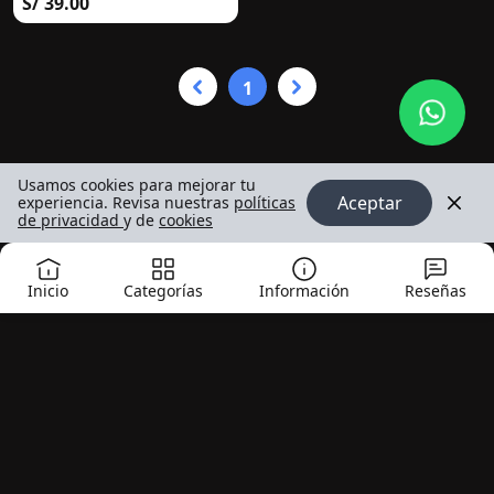
S/ 39.00
BRAKE FLUID DOT 5.1 |
LIQUI MOLY| PARA
AUTOS Y
MOTOCICLETAS
1
Usamos cookies para mejorar tu
Aceptar
experiencia. Revisa nuestras
políticas
de privacidad
y de
cookies
Inicio
Categorías
Información
Reseñas